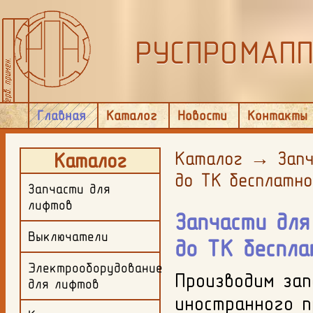
РУСПРОМАП
Главная
Каталог
Новости
Контакты
Каталог
→
Запч
Каталог
до ТК бесплатн
Запчасти для
лифтов
Запчасти для
Выключатели
до ТК беспл
Электрооборудование
Производим зап
для лифтов
иностранного п