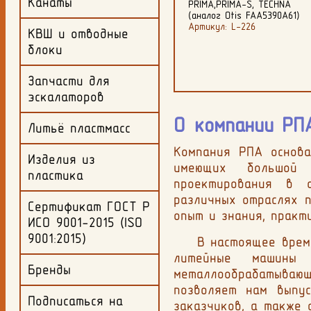
Канаты
CI000
PRIMA,PRIMA-S, TECHNA
TPM для лифта OTIS
и)
(аналог Otis FAA5390A61)
Артикул: L-124
Артикул: L-226
КВШ и отводные
блоки
Запчасти для
эскалаторов
О компании РП
Литьё пластмасс
Компания РПА основа
Изделия из
имеющих большой 
пластика
проектирования в 
различных отраслях 
Сертификат ГОСТ Р
опыт и знания, практ
ИСО 9001-2015 (ISO
9001:2015)
В настоящее время м
литейные машины 
Бренды
металлообрабатываю
позволяет нам выпу
Подписаться на
заказчиков, а также 