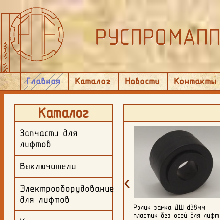
РУСПРОМАП
Главная
Каталог
Новости
Контакты
Каталог
Запчасти для
лифтов
Выключатели
‹
Электрооборудование
для лифтов
й/правой
Ролик замка ДШ d38мм
Ролик каретки D=55мм
L-
пластик без осей для лифта
FAA5394A50 FAA456X1 JT-0