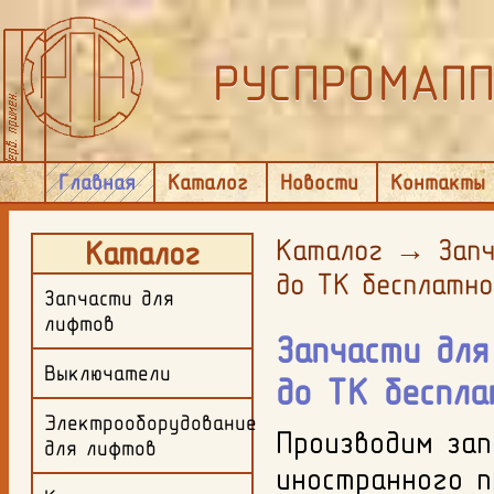
РУСПРОМАП
Главная
Каталог
Новости
Контакты
Каталог
→
Запч
Каталог
до ТК бесплатн
Запчасти для
лифтов
Запчасти для
Выключатели
до ТК беспл
Электрооборудование
Производим зап
для лифтов
иностранного п